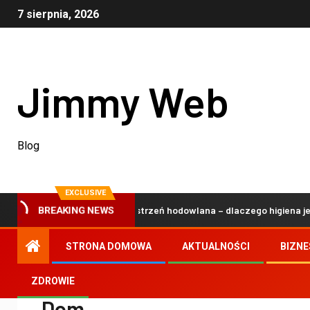
7 sierpnia, 2026
Jimmy Web
Blog
EXCLUSIVE
na i bezpieczna przestrzeń hodowlana – dlaczego higiena jest kluc
BREAKING NEWS
STRONA DOMOWA
AKTUALNOŚCI
BIZNE
ZDROWIE
Dom