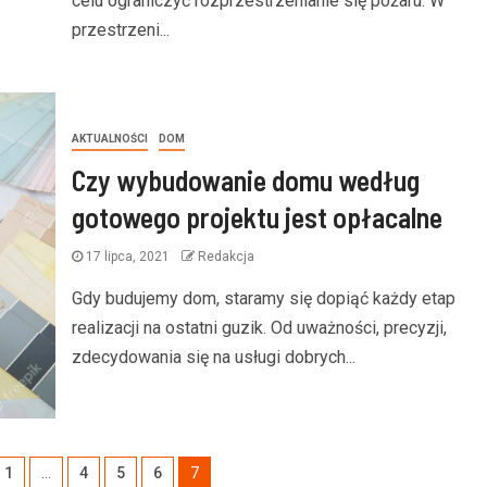
celu ograniczyć rozprzestrzenianie się pożaru. W
przestrzeni...
AKTUALNOŚCI
DOM
Czy wybudowanie domu według
gotowego projektu jest opłacalne
17 lipca, 2021
Redakcja
Gdy budujemy dom, staramy się dopiąć każdy etap
realizacji na ostatni guzik. Od uważności, precyzji,
zdecydowania się na usługi dobrych...
1
…
4
5
6
7