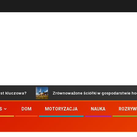
zowa?
Zrównoważone ściółki w gospodarstwie hodowlanym 
S
DOM
MOTORYZACJA
NAUKA
ROZRYW