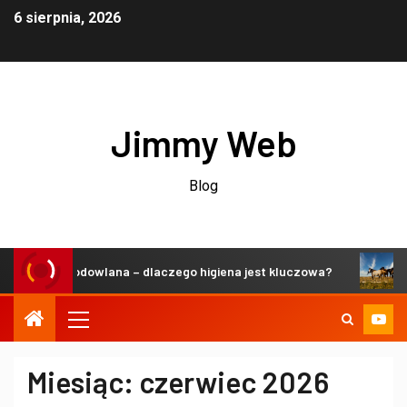
6 sierpnia, 2026
Jimmy Web
Blog
ń hodowlana – dlaczego higiena jest kluczowa?
Zrównowa
Miesiąc:
czerwiec 2026