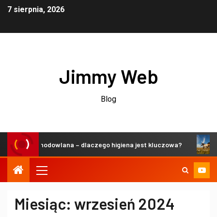
7 sierpnia, 2026
Jimmy Web
Blog
zeń hodowlana – dlaczego higiena jest kluczowa?
Zrówno
Miesiąc:
wrzesień 2024