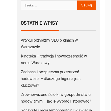
OSTATNIE WPISY
w
Artykuł przyjazny SEO o kinach w
Warszawie
Kinoteka – tradycja i nowoczesność w
sercu Warszawy
Zadbana i bezpieczna przestrzeń
hodowlana – dlaczego higiena jest
kluczowa?
Zrównoważone ściółki w gospodarstwie
hodowlanym – jak je wybrać i stosować?
Soczyste ujęcia lemonphoto.pl w świecie