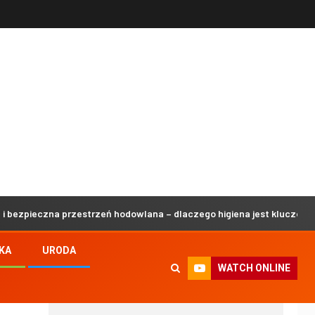
na przestrzeń hodowlana – dlaczego higiena jest kluczowa?
KA
URODA
WATCH ONLINE