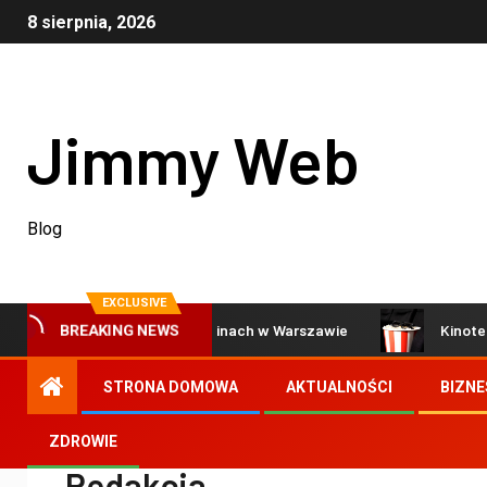
8 sierpnia, 2026
Jimmy Web
Blog
EXCLUSIVE
uł przyjazny SEO o kinach w Warszawie
Kinoteka – trady
BREAKING NEWS
STRONA DOMOWA
AKTUALNOŚCI
BIZNE
ZDROWIE
Redakcja