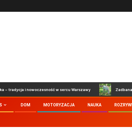
cja i nowoczesność w sercu Warszawy
Zadbana i bezpiecz
S
DOM
MOTORYZACJA
NAUKA
ROZRYW