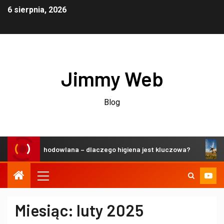
6 sierpnia, 2026
Jimmy Web
Blog
trzeń hodowlana – dlaczego higiena jest kluczowa?
Zrów
Miesiąc:
luty 2025