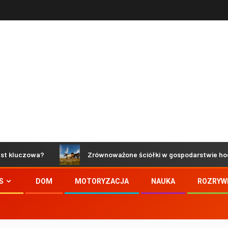
zowa?
Zrównoważone ściółki w gospodarstwie hodowlanym 
S
DOM
MOTORYZACJA
NAUKA
ROZRYW