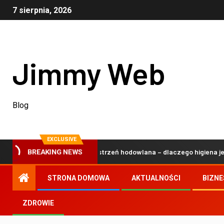
7 sierpnia, 2026
Jimmy Web
Blog
EXCLUSIVE
ana i bezpieczna przestrzeń hodowlana – dlaczego higiena jest kluc
BREAKING NEWS
STRONA DOMOWA
AKTUALNOŚCI
BIZNE
ZDROWIE