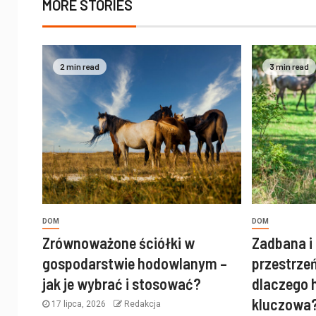
MORE STORIES
2 min read
3 min read
DOM
DOM
Zrównoważone ściółki w
Zadbana i
gospodarstwie hodowlanym –
przestrze
jak je wybrać i stosować?
dlaczego h
kluczowa
17 lipca, 2026
Redakcja