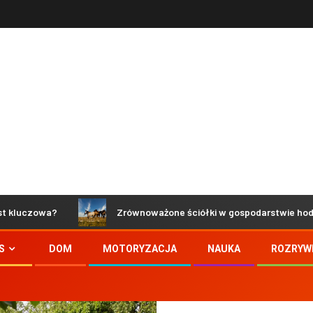
owa?
Zrównoważone ściółki w gospodarstwie hodowlanym –
S
DOM
MOTORYZACJA
NAUKA
ROZRYW