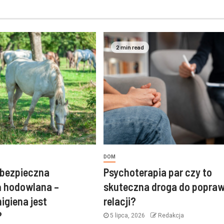
2 min read
DOM
 bezpieczna
Psychoterapia par czy to
ń hodowlana –
skuteczna droga do popra
igiena jest
relacji?
?
5 lipca, 2026
Redakcja