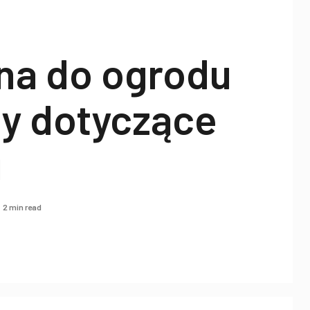
na do ogrodu
dy dotyczące
u
2 min read