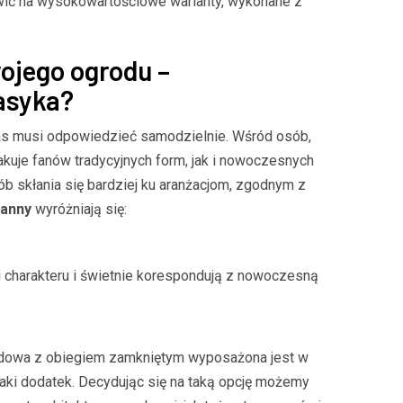
awić na wysokowartościowe warianty, wykonane z
ojego ogrodu –
asyka?
as musi odpowiedzieć samodzielnie. Wśród osób,
akuje fanów tradycyjnych form, jak i nowoczesnych
ób skłania się bardziej ku aranżacjom, zgodnym z
anny
wyróżniają się:
 charakteru i świetnie korespondują z nowoczesną
dowa z obiegiem zamkniętym wyposażona jest w
 taki dodatek. Decydując się na taką opcję możemy