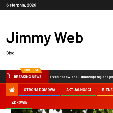
6 sierpnia, 2026
Jimmy Web
Blog
EXCLUSIVE
na i bezpieczna przestrzeń hodowlana – dlaczego higiena jest klucz
BREAKING NEWS
STRONA DOMOWA
AKTUALNOŚCI
BIZNE
ZDROWIE