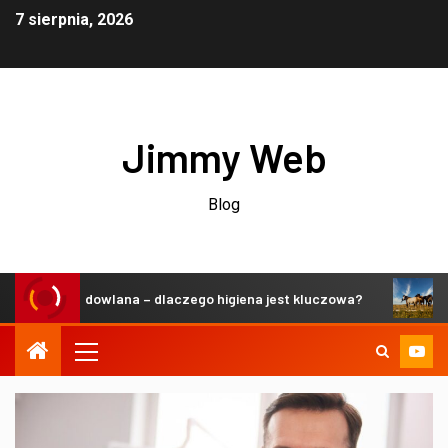
7 sierpnia, 2026
Jimmy Web
Blog
eń hodowlana – dlaczego higiena jest kluczowa?
Zrównow