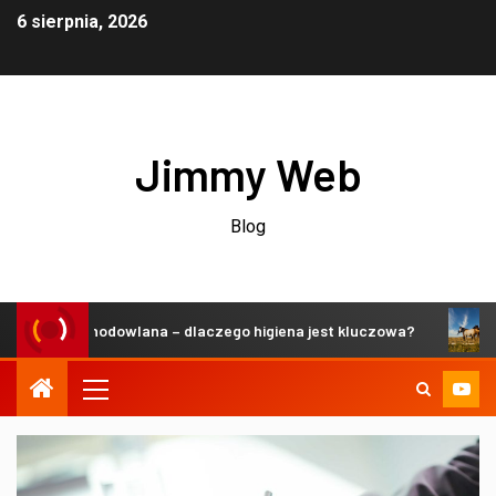
6 sierpnia, 2026
Jimmy Web
Blog
rzeń hodowlana – dlaczego higiena jest kluczowa?
Zrówn