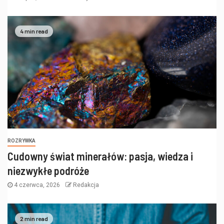
4 min read
ROZRYWKA
Cudowny świat minerałów: pasja, wiedza i
niezwykłe podróże
4 czerwca, 2026
Redakcja
2 min read