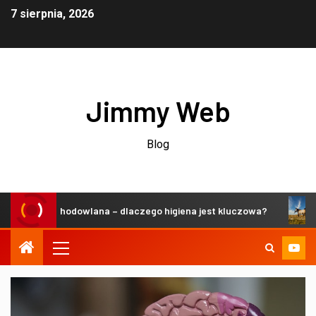
7 sierpnia, 2026
Jimmy Web
Blog
rzeń hodowlana – dlaczego higiena jest kluczowa?
Zrówn