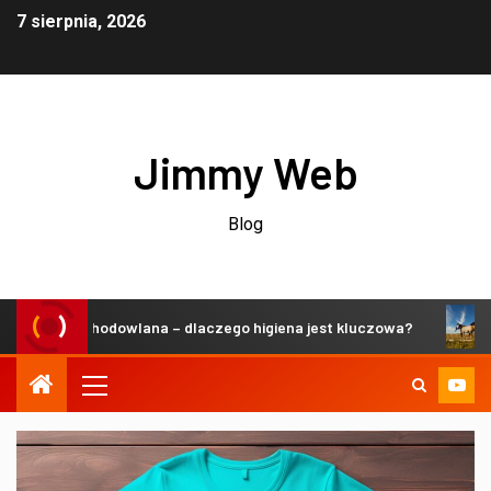
7 sierpnia, 2026
Jimmy Web
Blog
rzeń hodowlana – dlaczego higiena jest kluczowa?
Zrówn