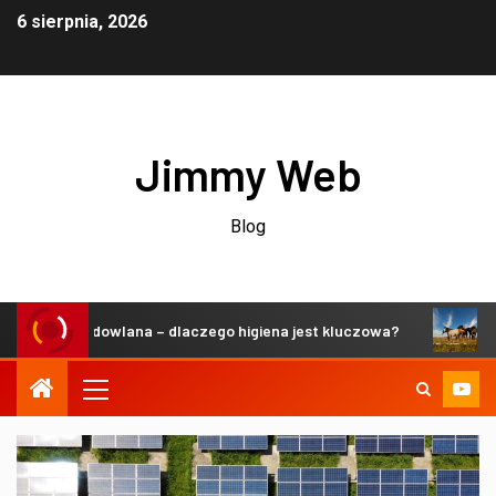
6 sierpnia, 2026
Jimmy Web
Blog
ń hodowlana – dlaczego higiena jest kluczowa?
Zrównowa