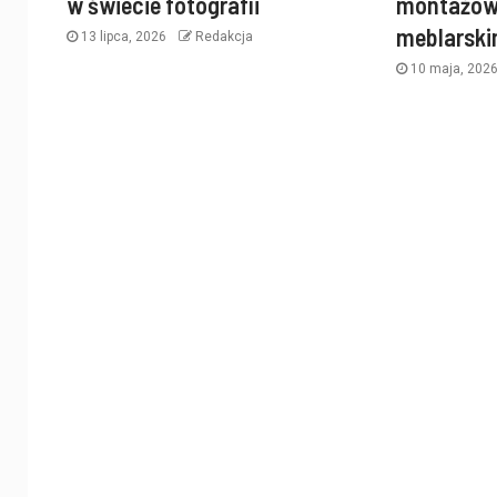
w świecie fotografii
montażow
meblarsk
13 lipca, 2026
Redakcja
10 maja, 202