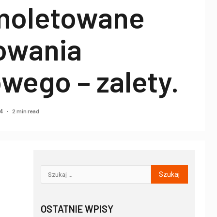
moletowane
owania
wego – zalety.
2 min read
24
OSTATNIE WPISY