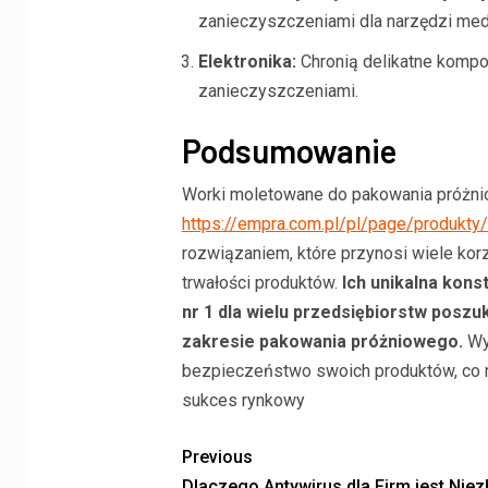
zanieczyszczeniami dla narzędzi medy
Elektronika:
Chronią delikatne kompon
zanieczyszczeniami.
Podsumowanie
Worki moletowane do pakowania próżniow
https://empra.com.pl/pl/page/produkt
rozwiązaniem, które przynosi wiele korz
trwałości produktów.
Ich unikalna kons
nr 1 dla wielu przedsiębiorstw posz
zakresie pakowania próżniowego.
Wyb
bezpieczeństwo swoich produktów, co m
sukces rynkowy
Previous
Dlaczego Antywirus dla Firm jest Nie