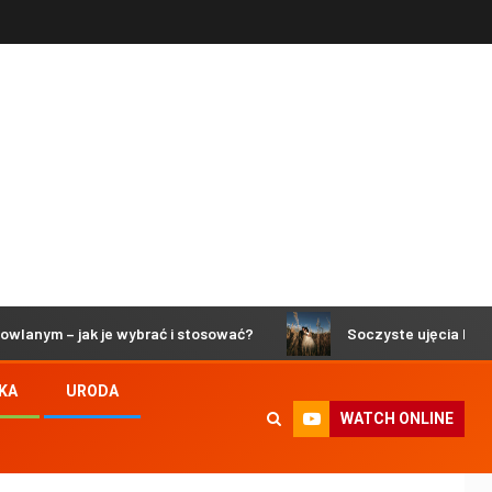
– jak je wybrać i stosować?
Soczyste ujęcia lemonphoto.p
KA
URODA
WATCH ONLINE