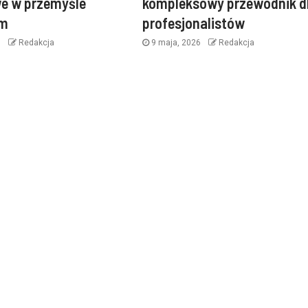
e w przemyśle
kompleksowy przewodnik d
im
profesjonalistów
6
Redakcja
9 maja, 2026
Redakcja