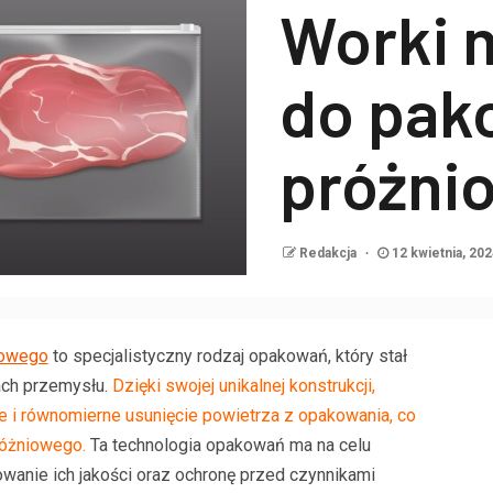
Worki 
do pak
próżnio
Redakcja
12 kwietnia, 20
iowego
to specjalistyczny rodzaj opakowań, który stał
ach przemysłu.
Dzięki swojej unikalnej konstrukcji,
 i równomierne usunięcie powietrza z opakowania, co
różniowego.
Ta technologia opakowań ma na celu
owanie ich jakości oraz ochronę przed czynnikami