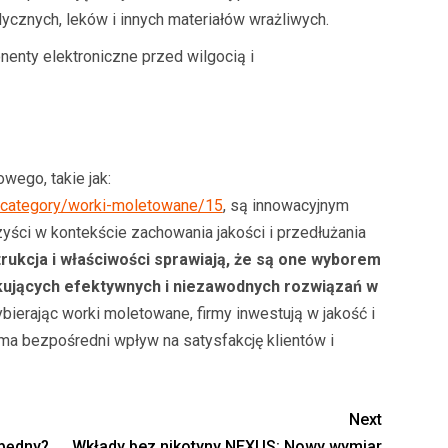
cznych, leków i innych materiałów wrażliwych.
enty elektroniczne przed wilgocią i
ego, takie jak:
y/category/worki-moletowane/15
, są innowacyjnym
yści w kontekście zachowania jakości i przedłużania
trukcja i właściwości sprawiają, że są one wyborem
ukujących efektywnych i niezawodnych rozwiązań w
ierając worki moletowane, firmy inwestują w jakość i
a bezpośredni wpływ na satysfakcję klientów i
Next
zbędny?
Wkłady bez nikotyny NEXUS: Nowy wymiar