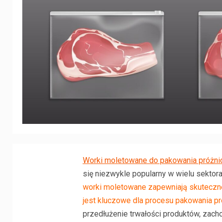
Worki moletowane do pakowania próżn
się niezwykle popularny w wielu sektor
worki moletowane zapewniają skuteczne
jest kluczowe dla procesu pakowania p
przedłużenie trwałości produktów, zach