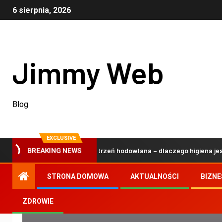
6 sierpnia, 2026
Jimmy Web
Blog
EXCLUSIVE
na i bezpieczna przestrzeń hodowlana – dlaczego higiena jest kluc
BREAKING NEWS
STRONA DOMOWA
AKTUALNOŚCI
BIZNE
ZDROWIE