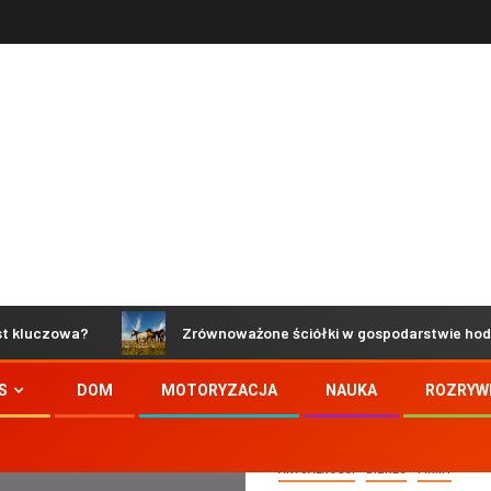
zowa?
Zrównoważone ściółki w gospodarstwie hodowlanym 
S
DOM
MOTORYZACJA
NAUKA
ROZRYW
AKTUALNOŚCI
BIZNES
FIRMY