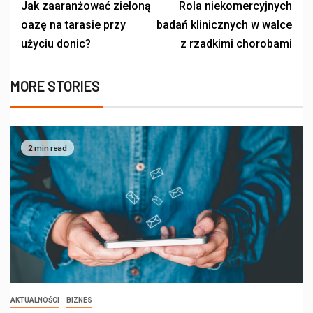
Jak zaaranżować zieloną
Rola niekomercyjnych
oazę na tarasie przy
badań klinicznych w walce
użyciu donic?
z rzadkimi chorobami
MORE STORIES
2 min read
AKTUALNOŚCI
BIZNES